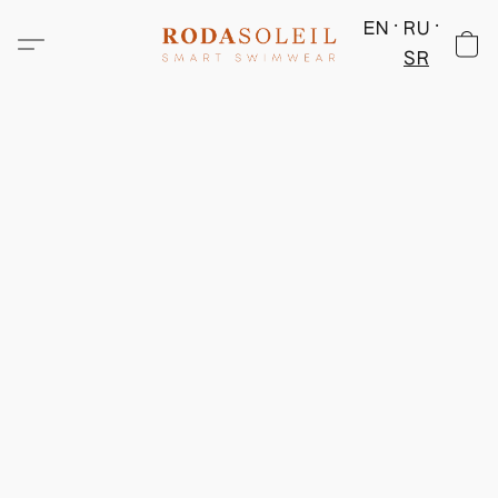
EN
RU
SR