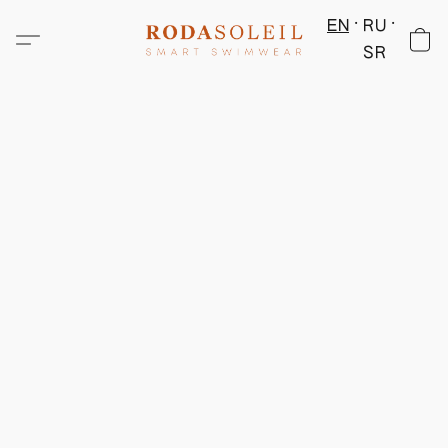
EN
RU
SR