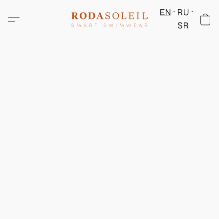
EN
RU
SR