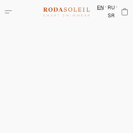
EN
RU
SR