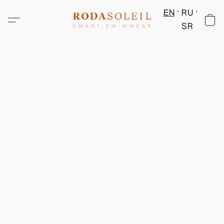
EN
RU
SR