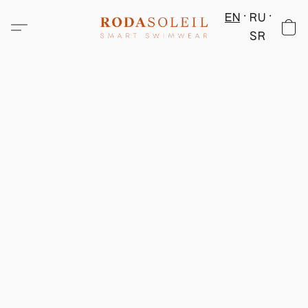
EN
RU
SR