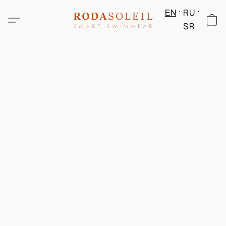
EN
RU
SR