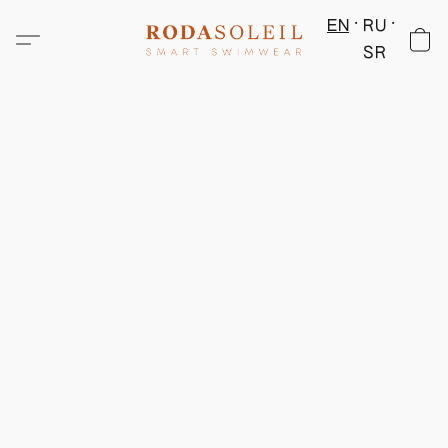
EN
RU
SR