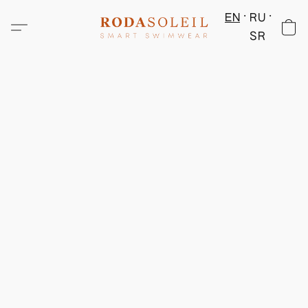
EN
RU
SR