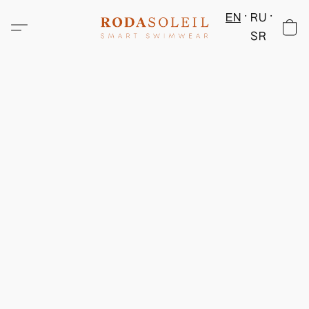
EN
RU
SR