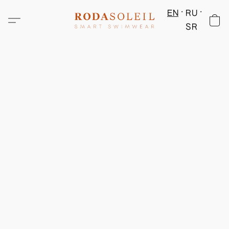
EN
RU
SR