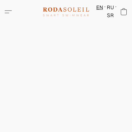
EN
RU
SR