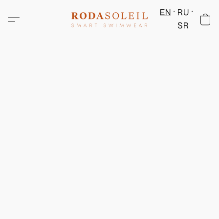
EN
RU
SR