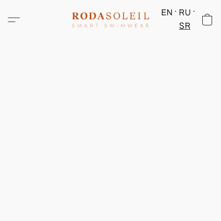
EN
RU
SR