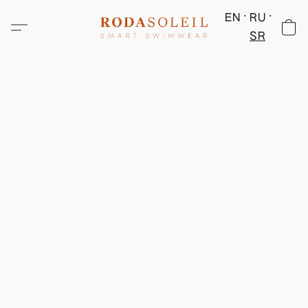
EN
RU
SR