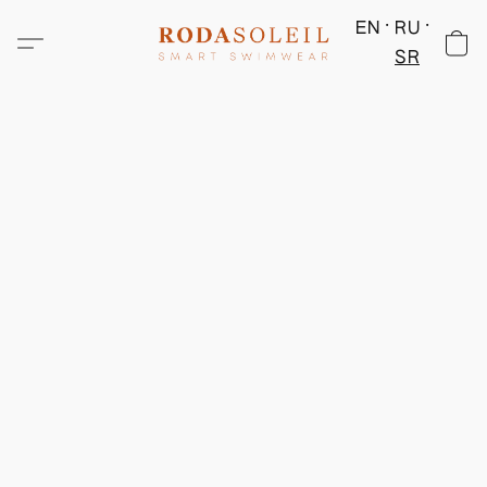
EN
RU
SR