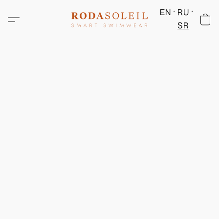
EN
RU
SR