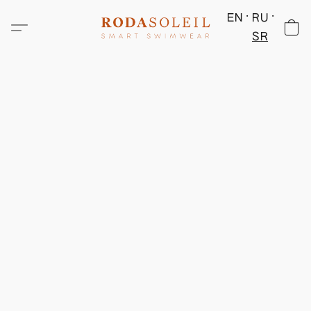
EN
RU
SR