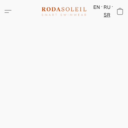
EN
RU
SR