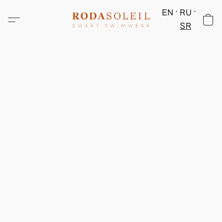
EN
RU
SR